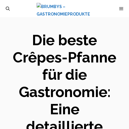
Zum
M
Inhalt
springen
Die beste
Crêpes-Pfanne
für die
Gastronomie:
Eine
detaillierte