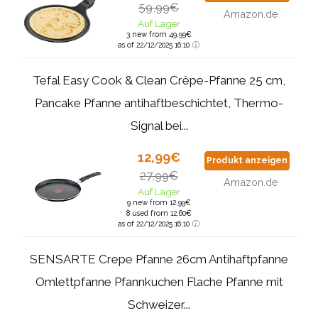
59,99€
Amazon.de
Auf Lager
3 new from 49,99€
as of 22/12/2025 16:10
Tefal Easy Cook & Clean Crêpe-Pfanne 25 cm,
Pancake Pfanne antihaftbeschichtet, Thermo-
Signal bei...
12,99€
Produkt anzeigen
27,99€
Amazon.de
Auf Lager
9 new from 12,99€
8 used from 12,60€
as of 22/12/2025 16:10
SENSARTE Crepe Pfanne 26cm Antihaftpfanne
Omlettpfanne Pfannkuchen Flache Pfanne mit
Schweizer...