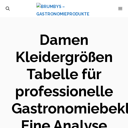
Zum
M
Inhalt
springen
Damen
Kleidergrößen
Tabelle für
professionelle
Gastronomiebekl
Eine Analyse