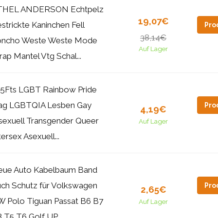
THEL ANDERSON Echtpelz
19,07€
strickte Kaninchen Fell
Pro
38,14€
oncho Weste Weste Mode
Auf Lager
ap Mantel Vtg Schal...
5Fts LGBT Rainbow Pride
ag LGBTQIA Lesben Gay
Pro
4,19€
sexuell Transgender Queer
Auf Lager
tersex Asexuell...
eue Auto Kabelbaum Band
ch Schutz für Volkswagen
Pro
2,65€
 Polo Tiguan Passat B6 B7
Auf Lager
 T5 T6 Golf UP...