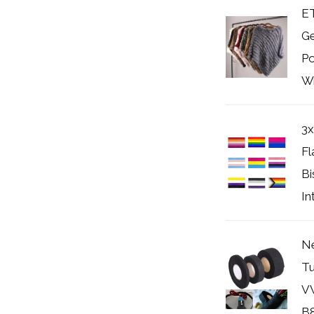
E
Ge
P
Wr
3x
Fl
Bi
In
N
Tu
VW
B8