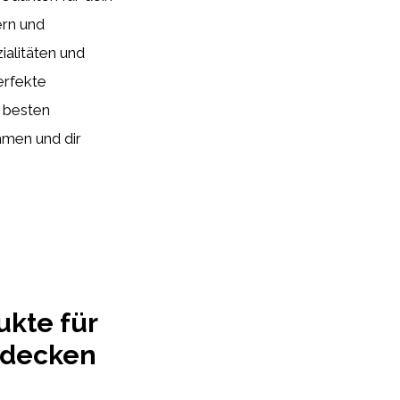
ern und
ialitäten und
erfekte
e besten
hmen und dir
ukte für
tdecken