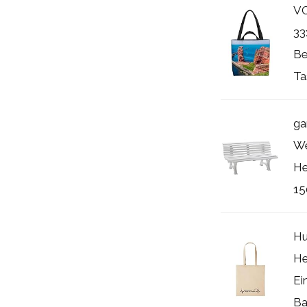
VO
33
Be
Ta
ga
We
He
1
Hu
He
Ei
Ba