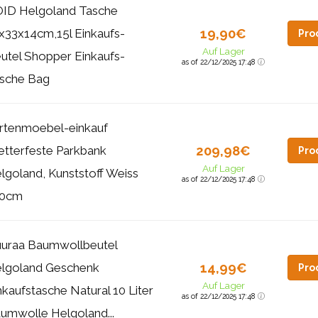
ID Helgoland Tasche
19,90€
x33x14cm,15l Einkaufs-
Pro
Auf Lager
utel Shopper Einkaufs-
as of 22/12/2025 17:48
sche Bag
rtenmoebel-einkauf
209,98€
tterfeste Parkbank
Pro
Auf Lager
lgoland, Kunststoff Weiss
as of 22/12/2025 17:48
50cm
uraa Baumwollbeutel
14,99€
lgoland Geschenk
Pro
Auf Lager
nkaufstasche Natural 10 Liter
as of 22/12/2025 17:48
umwolle Helgoland...