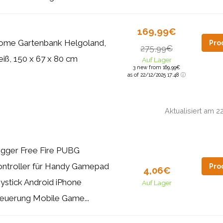
169,99€
ome Gartenbank Helgoland,
Pro
275,99€
iß, 150 x 67 x 80 cm
Auf Lager
3 new from 169,99€
as of 22/12/2025 17:48
Aktualisiert am 
igger Free Fire PUBG
ntroller für Handy Gamepad
Pro
4,06€
ystick Android iPhone
Auf Lager
euerung Mobile Game...