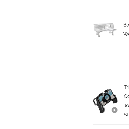
Bl
We
Tr
Co
Jo
St