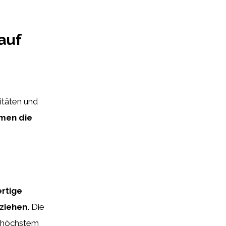
auf
itäten und
omen die
ertige
ziehen.
Die
uf höchstem