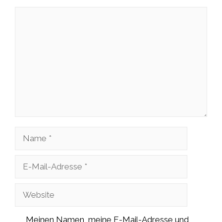
Kommentar
Name
E-
Mail-
Website
Adresse
Meinen Namen, meine E-Mail-Adresse und