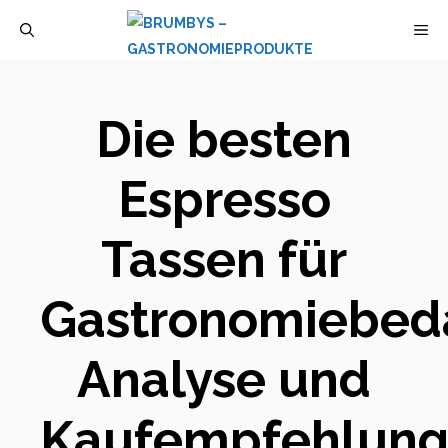
Zum
M
Inhalt
springen
Die besten
Espresso
Tassen für
Gastronomiebeda
Analyse und
Kaufempfehlun