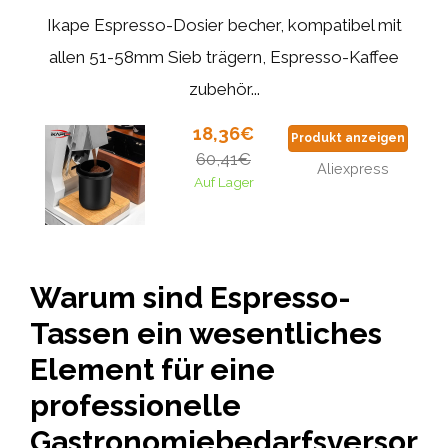
Ikape Espresso-Dosier becher, kompatibel mit
allen 51-58mm Sieb trägern, Espresso-Kaffee
zubehör...
18,36€
Produkt anzeigen
60,41€
Aliexpress
Auf Lager
Warum sind Espresso-
Tassen ein wesentliches
Element für eine
professionelle
Gastronomiebedarfsversor