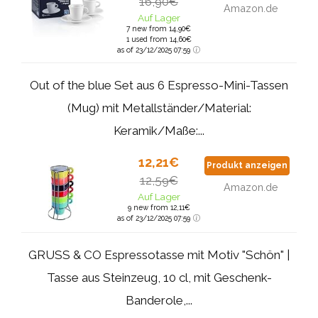
16,90€
Amazon.de
Auf Lager
7 new from 14,90€
1 used from 14,60€
as of 23/12/2025 07:59
Out of the blue Set aus 6 Espresso-Mini-Tassen
(Mug) mit Metallständer/Material:
Keramik/Maße:...
12,21€
Produkt anzeigen
12,59€
Amazon.de
Auf Lager
9 new from 12,11€
as of 23/12/2025 07:59
GRUSS & CO Espressotasse mit Motiv "Schön" |
Tasse aus Steinzeug, 10 cl, mit Geschenk-
Banderole,...