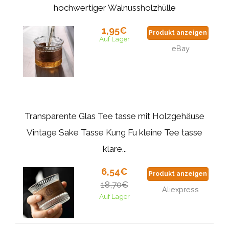
hochwertiger Walnussholzhülle
1,95€
Produkt anzeigen
Auf Lager
eBay
Transparente Glas Tee tasse mit Holzgehäuse
Vintage Sake Tasse Kung Fu kleine Tee tasse
klare...
6,54€
Produkt anzeigen
18,70€
Aliexpress
Auf Lager