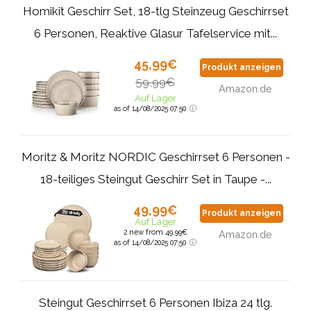
Homikit Geschirr Set, 18-tlg Steinzeug Geschirrset
6 Personen, Reaktive Glasur Tafelservice mit...
45,99€
Produkt anzeigen
59,99€
Amazon.de
Auf Lager
as of 14/08/2025 07:50
Moritz & Moritz NORDIC Geschirrset 6 Personen -
18-teiliges Steingut Geschirr Set in Taupe -...
49,99€
Produkt anzeigen
Auf Lager
2 new from 49,99€
Amazon.de
as of 14/08/2025 07:50
Steingut Geschirrset 6 Personen Ibiza 24 tlg.