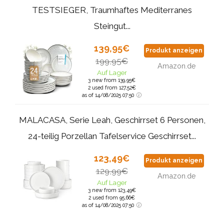
TESTSIEGER, Traumhaftes Mediterranes
Steingut...
139,95€
Produkt anzeigen
199,95€
Amazon.de
Auf Lager
3 new from 139,95€
2 used from 127,52€
as of 14/08/2025 07:50
MALACASA, Serie Leah, Geschirrset 6 Personen,
24-teilig Porzellan Tafelservice Geschirrset...
123,49€
Produkt anzeigen
129,99€
Amazon.de
Auf Lager
3 new from 123,49€
2 used from 95,66€
as of 14/08/2025 07:50