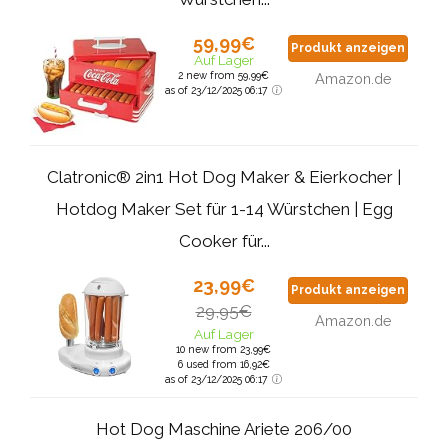
59,99€
Produkt anzeigen
Auf Lager
2 new from 59,99€
Amazon.de
as of 23/12/2025 06:17
Clatronic® 2in1 Hot Dog Maker & Eierkocher |
Hotdog Maker Set für 1-14 Würstchen | Egg
Cooker für...
23,99€
Produkt anzeigen
29,95€
Amazon.de
Auf Lager
10 new from 23,99€
6 used from 16,92€
as of 23/12/2025 06:17
Hot Dog Maschine Ariete 206/00