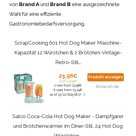
von
Brand A
und
Brand B
eine ausgezeichnete
Wahl für eine effiziente
Gastronomiebedarfsversorgung.
ScrapCooking 601 Hot Dog Maker Maschine-
Kapazität 12 Würstchen & 2 Brötchen-Vintage-
Retro-Stil...
23,96€
Produkt anzeigen
Auf Lager
2 new from 23,96€
Amazon.de
6 used from 23,24€
as of 23/12/2025 06:17
Salco Coca-Cola Hot Dog Maker - Dampfgarer
und Brötchenwärmer im Diner-Stil, 24 Hot Dog
Würstchen...