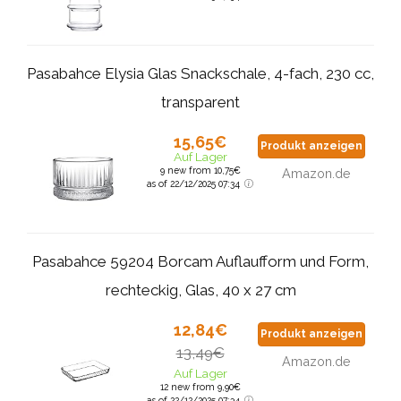
Pasabahce Elysia Glas Snackschale, 4-fach, 230 cc,
transparent
15,65€
Produkt anzeigen
Auf Lager
9 new from 10,75€
Amazon.de
as of 22/12/2025 07:34
Pasabahce 59204 Borcam Auflaufform und Form,
rechteckig, Glas, 40 x 27 cm
12,84€
Produkt anzeigen
13,49€
Amazon.de
Auf Lager
12 new from 9,90€
as of 22/12/2025 07:34