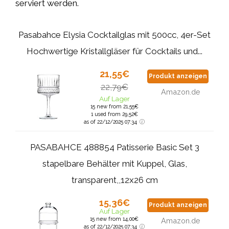
serviert werden.
Pasabahce Elysia Cocktailglas mit 500cc, 4er-Set
Hochwertige Kristallgläser für Cocktails und...
21,55€
Produkt anzeigen
22,79€
Amazon.de
Auf Lager
15 new from 21,55€
1 used from 29,52€
as of 22/12/2025 07:34
PASABAHCE 488854 Patisserie Basic Set 3
stapelbare Behälter mit Kuppel, Glas,
transparent,,12x26 cm
15,36€
Produkt anzeigen
Auf Lager
15 new from 14,00€
Amazon.de
as of 22/12/2025 07:34