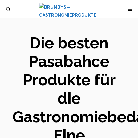
Zum
M
Inhalt
springen
Die besten
Pasabahce
Produkte für
die
Gastronomiebeda
Eine