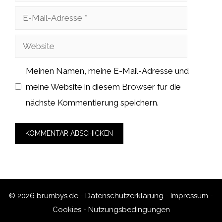
E-
Mail-
Website
Adresse
Meinen Namen, meine E-Mail-Adresse und
meine Website in diesem Browser für die
nächste Kommentierung speichern.
© 2026 brumbys.de -
Datenschutzerklärung
-
Impressum
-
Cookies
-
Nutzungsbedingungen