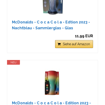
McDonalds - C o c a C o l a - Edtion 2023 -
Nachtblau - Sammlerglas - Glas
11,99 EUR
Siehe auf Amazon
NEU
McDonalds - C o c a C o l a - Edition 2023 -