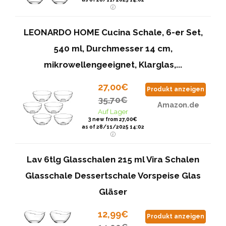
LEONARDO HOME Cucina Schale, 6-er Set,
540 ml, Durchmesser 14 cm,
mikrowellengeeignet, Klarglas,...
27,00€
Produkt anzeigen
35,70€
Amazon.de
Auf Lager
3 new from 27,00€
as of 28/11/2025 14:02
Lav 6tlg Glasschalen 215 ml Vira Schalen
Glasschale Dessertschale Vorspeise Glas
Gläser
12,99€
Produkt anzeigen