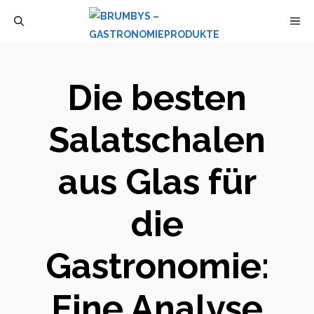
Zum
M
Inhalt
springen
Die besten
Salatschalen
aus Glas für
die
Gastronomie:
Eine Analyse