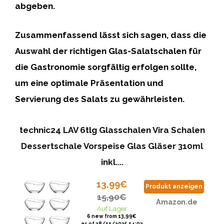
abgeben.
Zusammenfassend lässt sich sagen, dass die
Auswahl der richtigen Glas-Salatschalen für
die Gastronomie sorgfältig erfolgen sollte,
um eine optimale Präsentation und
Servierung des Salats zu gewährleisten.
technic24 LAV 6tlg Glasschalen Vira Schalen
Dessertschale Vorspeise Glas Gläser 310ml
inkl....
13,99€
Produkt anzeigen
15,90€
Amazon.de
Auf Lager
6 new from 13,99€
as of 28/11/2025 14:02