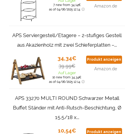
Auf Lager
7 new from 34,14€
Amazon.de
as of 04/06/2025 12:14
APS Serviergestell/Etagere – 2-stufiges Gestell
aus Akazienholz mit zwei Schieferplatten –...
34,34€
Produkt anzeigen
39,99€
Amazon.de
Auf Lager
10 new from 34,34€
as of 04/06/2025 12:14
APS 33270 MULTI ROUND Schwarzer Metall
Buffet Ständer mit Anti-Rutsch-Beschichtung, Ø
15.5/18 x...
10,54€
Produkt anzeigen