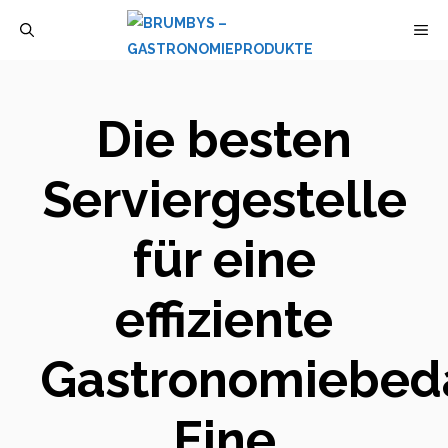
Zum
M
Inhalt
springen
Die besten
Serviergestelle
für eine
effiziente
Gastronomiebeda
Eine