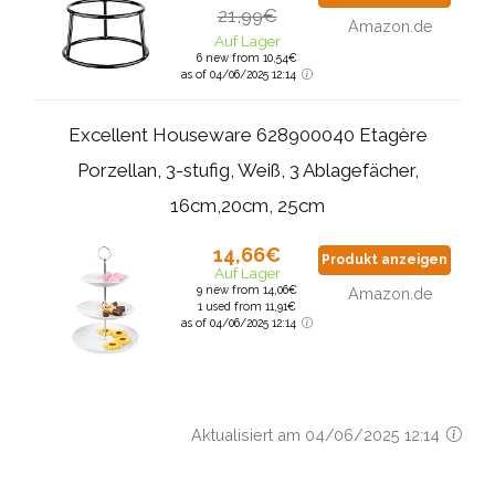
21,99€
Amazon.de
Auf Lager
6 new from 10,54€
as of 04/06/2025 12:14
Excellent Houseware 628900040 Etagère
Porzellan, 3-stufig, Weiß, 3 Ablagefächer,
16cm,20cm, 25cm
14,66€
Produkt anzeigen
Auf Lager
9 new from 14,06€
Amazon.de
1 used from 11,91€
as of 04/06/2025 12:14
Aktualisiert am 04/06/2025 12:14