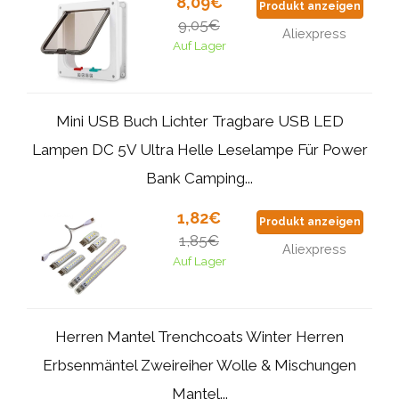
8,09€
Produkt anzeigen
9,05€
Aliexpress
Auf Lager
Mini USB Buch Lichter Tragbare USB LED
Lampen DC 5V Ultra Helle Leselampe Für Power
Bank Camping...
1,82€
Produkt anzeigen
1,85€
Aliexpress
Auf Lager
Herren Mantel Trenchcoats Winter Herren
Erbsenmäntel Zweireiher Wolle & Mischungen
Mantel...