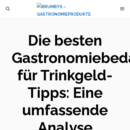
Zum
M
Inhalt
springen
Die besten
Gastronomiebed
für Trinkgeld-
Tipps: Eine
umfassende
Analyse