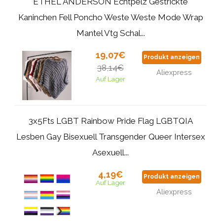
ETHEL ANDERSON Echtpelz Gestrickte
Kaninchen Fell Poncho Weste Weste Mode Wrap
Mantel Vtg Schal...
19,07€
Produkt anzeigen
38,14€
Aliexpress
Auf Lager
3x5Fts LGBT Rainbow Pride Flag LGBTQIA
Lesben Gay Bisexuell Transgender Queer Intersex
Asexuell...
4,19€
Produkt anzeigen
Auf Lager
Aliexpress