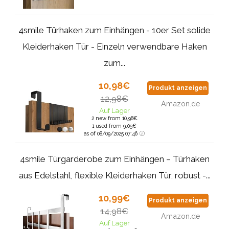
4smile Türhaken zum Einhängen - 10er Set solide
Kleiderhaken Tür - Einzeln verwendbare Haken
zum...
10,98€
Produkt anzeigen
12,98€
Amazon.de
Auf Lager
2 new from 10,98€
1 used from 9,05€
as of 08/09/2025 07:46
4smile Türgarderobe zum Einhängen – Türhaken
aus Edelstahl, flexible Kleiderhaken Tür, robust -...
10,99€
Produkt anzeigen
14,98€
Amazon.de
Auf Lager