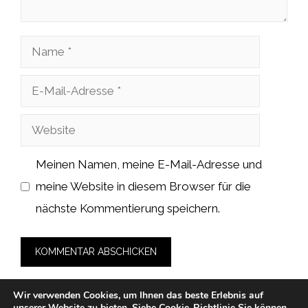
Name
E-
Mail-
Website
Adresse
Meinen Namen, meine E-Mail-Adresse und
meine Website in diesem Browser für die
nächste Kommentierung speichern.
Wir verwenden Cookies, um Ihnen das beste Erlebnis auf
unserer Website zu bieten.
Siehe Cookie-Richtlinie
Sie können