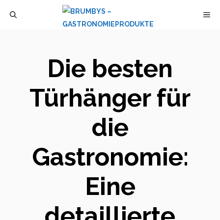
Zum
M
Inhalt
springen
Die besten
Türhänger für
die
Gastronomie:
Eine
detaillierte