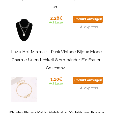
am...
2,28€
Produkt anzeigen
Auf Lager
Aliexpress
L040 Hot Minimalist Punk Vintage Bijoux Mode
Charme Unendlichkeit 8 Armbänder Für Frauen
Geschenk...
1,10€
Produkt anzeigen
Auf Lager
Aliexpress
Skyrim Figaro Kette Halskette für Männer Frauen